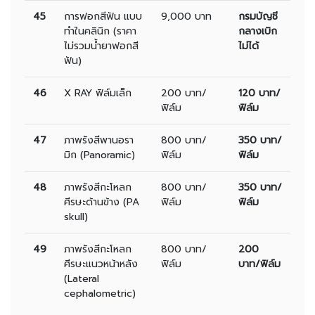
45
การฟอกสีฟัน แบบ
9,000 บาท
กรมบัญชี
ทำในคลินิก (ราคา
กลางเบิก
ไม่รวมน้ำยาฟอกสี
ไม่ได้
ฟัน)
46
X RAY ฟิล์มเล็ก
200 บาท/
120 บาท/
ฟิล์ม
ฟิล์ม
47
ภาพรังสีพานอรา
800 บาท/
350 บาท/
มิก (Panoramic)
ฟิล์ม
ฟิล์ม
48
ภาพรังสีกะโหลก
800 บาท/
350 บาท/
ศีรษะด้านข้าง (PA
ฟิล์ม
ฟิล์ม
skull)
49
ภาพรังสีกะโหลก
800 บาท/
200
ศีรษะแนวหน้าหลัง
ฟิล์ม
บาท/ฟิล์ม
(Lateral
cephalometric)