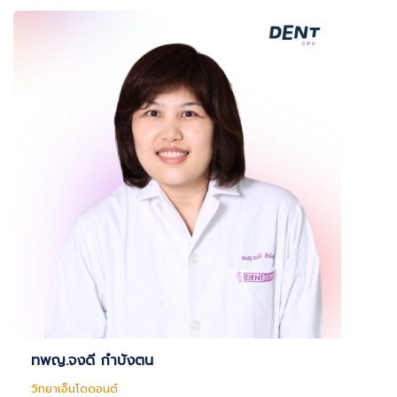
ทพญ.จงดี กำบังตน
วิทยาเอ็นโดดอนต์