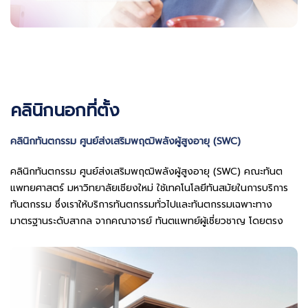
คลินิกนอกที่ตั้ง
คลินิกทันตกรรม ศูนย์ส่งเสริมพฤฒิพลังผู้สูงอายุ (SWC)
คลินิกทันตกรรม ศูนย์ส่งเสริมพฤฒิพลังผู้สูงอายุ (SWC) คณะทันต
แพทยศาสตร์ มหาวิทยาลัยเชียงใหม่ ใช้เทคโนโลยีทันสมัยในการบริการ
ทันตกรรม ซึ่งเราให้บริการทันตกรรมทั่วไปและทันตกรรมเฉพาะทาง
มาตรฐานระดับสากล จากคณาจารย์ ทันตแพทย์ผู้เชี่ยวชาญ โดยตรง